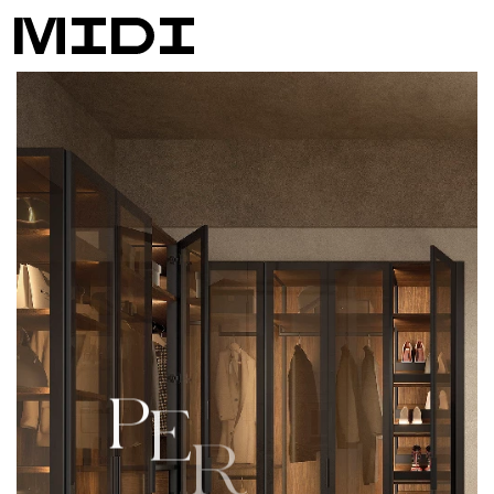
P
E
R
F
I
L