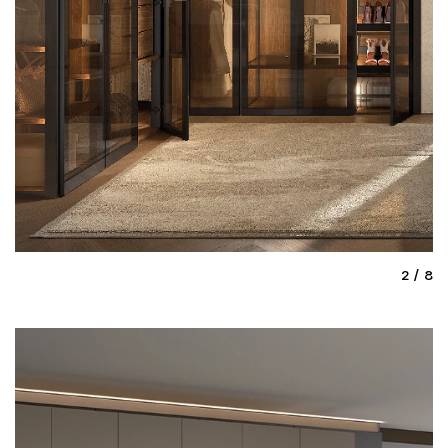
9
2
/
8