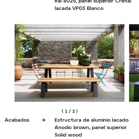
Ral 6025, panel superior Cristal
lacada VP03 Blanco
(
1
/
2
)
Acabados
Estructura de aluminio lacado
Anodic brown, panel superior
Solid wood