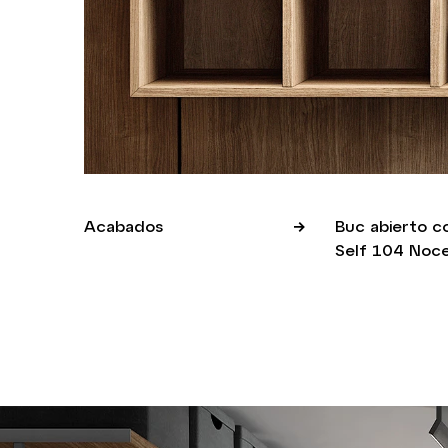
Acabados
Buc abierto c
Self 104 Noc