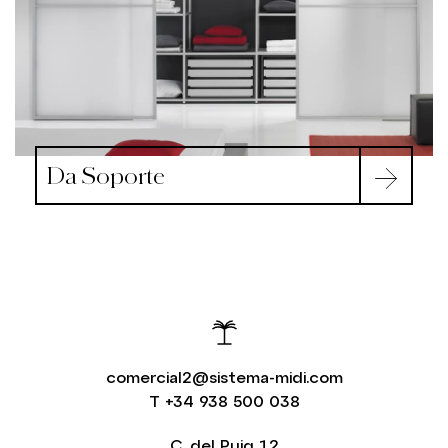
Da Soporte
comercial2@sistema-midi.com
T
+34 938 500 038
C. del Puig 12