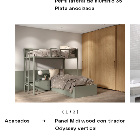
Perfil lateral de aluminio 35
Plata anodizada
(
1
/
3
)
Acabados
Panel Midi wood con tirador
Odyssey vertical