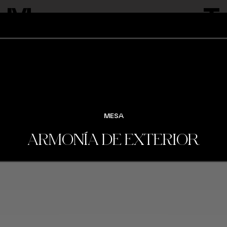
En Midi creamos tu mesa Armonía de exterior a
medida, con infinidad de combinaciones,
materiales y acabados en estructuras y sobres.
MESA
VER VARIACIONES
ARMONÍA DE EXTERIOR