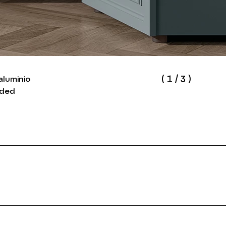
(
1
/
3
)
aluminio
nded