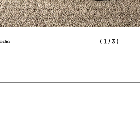
(
1
/
3
)
odic