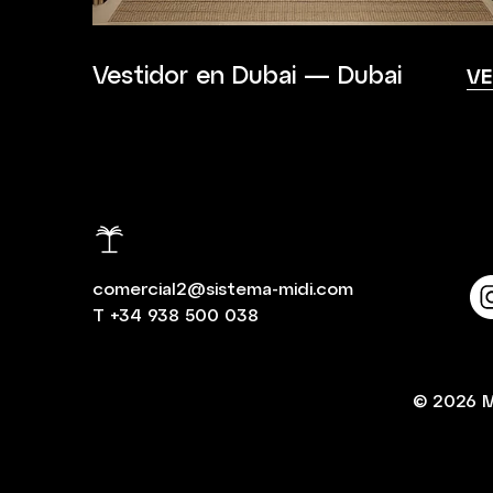
Vestidor en Dubai — Dubai
VE
comercial2@sistema-midi.com
T
+34 938 500 038
© 2026
M