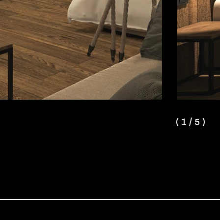
(
1
/
5
)