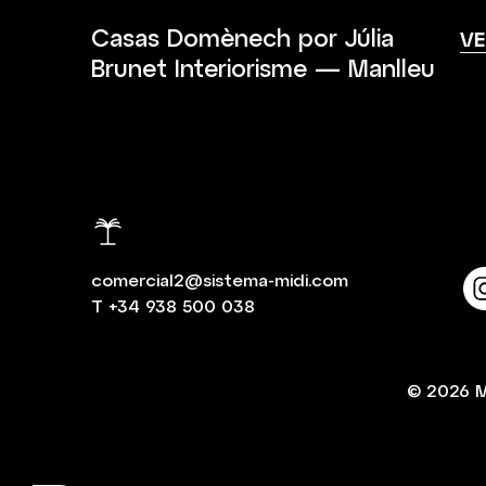
Casas Domènech por Júlia
VE
Brunet Interiorisme — Manlleu
comercial2@sistema-midi.com
T
+34 938 500 038
© 2026
M