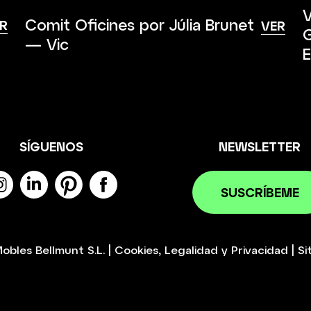
V
Comit Oficines por Júlia Brunet
R
VER
G
— Vic
E
SÍGUENOS
NEWSLETTER
SUSCRÍBEME
obles Bellmunt S.L.
|
Cookies
,
Legalidad
y
Privacidad
|
Si