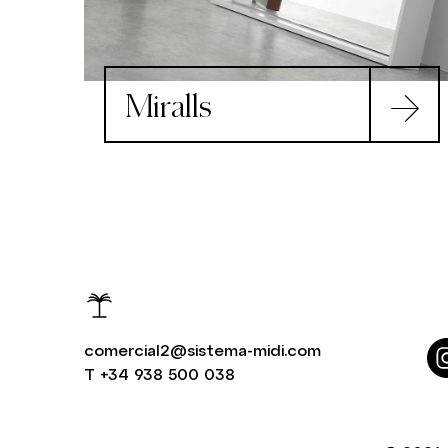
Miralls
comercial2@sistema-midi.com
T
+34 938 500 038