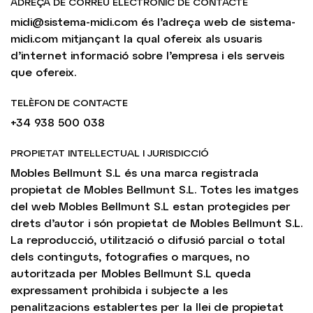
ADREÇA DE CORREU ELECTRÒNIC DE CONTACTE
midi@sistema-midi.com
és l’adreça web de
sistema-
midi.com
mitjançant la qual ofereix als usuaris
d’internet informació sobre l’empresa i els serveis
que ofereix.
TELÈFON DE CONTACTE
+34 938 500 038
PROPIETAT INTEL·LECTUAL I JURISDICCIÓ
Mobles Bellmunt S.L és una marca registrada
propietat de Mobles Bellmunt S.L. Totes les imatges
del web Mobles Bellmunt S.L estan protegides per
drets d’autor i són propietat de Mobles Bellmunt S.L.
La reproducció, utilització o difusió parcial o total
dels continguts, fotografies o marques, no
autoritzada per Mobles Bellmunt S.L queda
expressament prohibida i subjecte a les
penalitzacions establertes per la llei de propietat