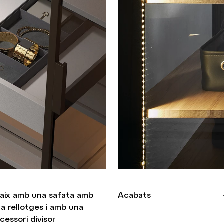
alaix amb una safata amb
Acabats
a rellotges i amb una
essori divisor