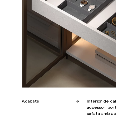
Acabats
Interior de c
accessori port
safata amb acc