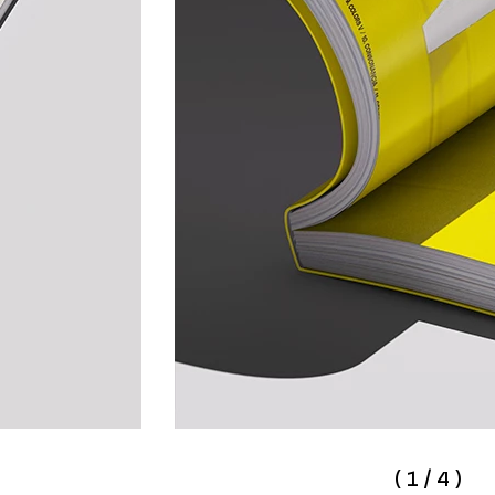
(
1
/
4
)