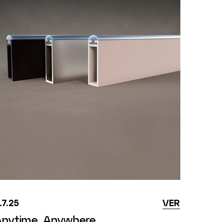
.7.25
VER
Anytime, Anywhere