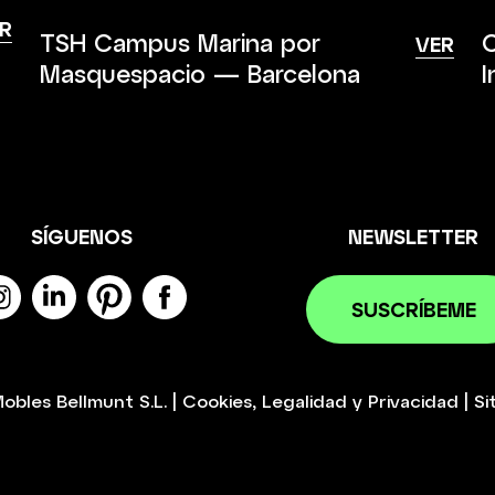
R
TSH Campus Marina por
C
VER
Masquespacio — Barcelona
I
SÍGUENOS
NEWSLETTER
SUSCRÍBEME
obles Bellmunt S.L.
|
Cookies
,
Legalidad
y
Privacidad
|
Si