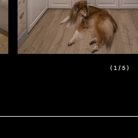
(
1
/
5
)