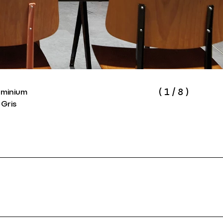
(
1
/
8
)
uminium
 Gris